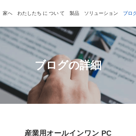
家へ
わたしたち に つい て
製品
ソリューション
ブロ
ブログの詳細
産業用オールインワン PC