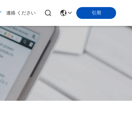
引用
グ
連絡 ください