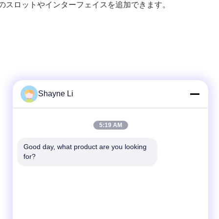
加のスロットやインターフェイスを追加できます。
Shayne Li
迅速な連絡
5:19 AM
テレ
Good day, what product are you looking 
for?
86-755-84654553
メール
sales@szcreately.com
アドレス