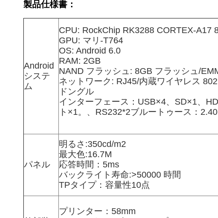
製品仕様書：
CPU: RockChip RK3288 CORTEX-A17 
GPU: マリ-T764
OS: Android 6.0
RAM: 2GB
Android
NAND フラッシュ: 8GB フラッシュ/EM
システ
ネットワーク: RJ45/内蔵ワイヤレス 802.11b
ム
ドングル
インターフェース：USB×4、SD×1、HD
ト×1。
、RS232*2
ブルートゥース：2.402
明るさ:350cd/m2
最大色:16.7M
パネル
応答時間：5ms
バックライト寿命:>50000 時間
TPタイプ：容量性10点
プリンター：58mm