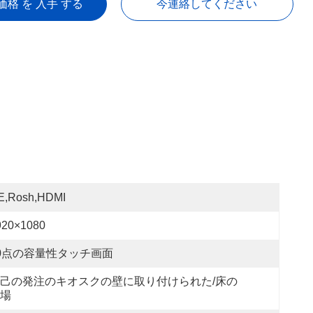
価格 を 入手 する
今連絡してください
E,Rosh,HDMI
920×1080
0点の容量性タッチ画面
己の発注のキオスクの壁に取り付けられた/床の
場