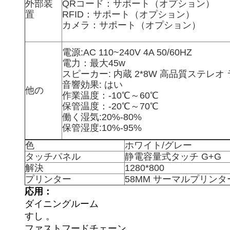
外部装
QRコード：サポート（オプション）
置
RFID：サポート（オプション）
カメラ：サポート（オプション）
電源:AC 110~240V 4A 50/60HZ
電力：最大45w
スピーカー: 内蔵 2*8W 高品質ステレ
音響効果: はい
他の
作業温度：-10℃～60℃
保管温度：-20℃～70℃
働く湿気:20%-80%
保管湿度:10%-95%
色
ホワイト/グレー
タッチパネル
静電容量式タッチ G+G
解決
1280*800
プリンター
58MM サーマルプリン
応用：
ダイニングルーム
すし 。
ファストフードチェーン