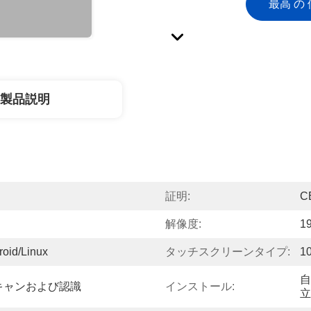
最高 の 
製品説明
証明:
C
解像度:
1
roid/Linux
タッチスクリーンタイプ:
1
自
スキャンおよび認識
インストール:
立