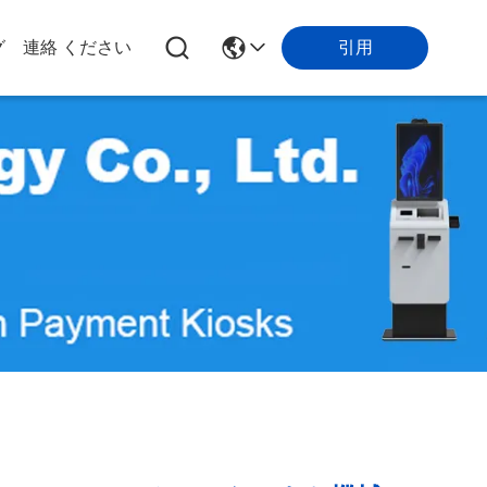
引用
グ
連絡 ください