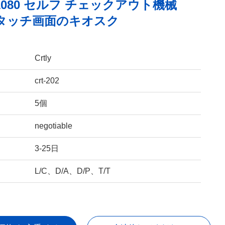
X 1080 セルフ チェックアウト機械
ch タッチ画面のキオスク
Crtly
crt-202
5個
negotiable
3-25日
L/C、D/A、D/P、T/T