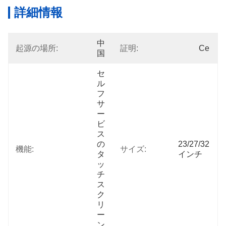
詳細情報
中
起源の場所:
証明:
Ce
国
セ
ル
フ
サ
ー
ビ
ス
の
23/27/32
機能:
サイズ:
タ
インチ
ッ
チ
ス
ク
リ
ー
ン