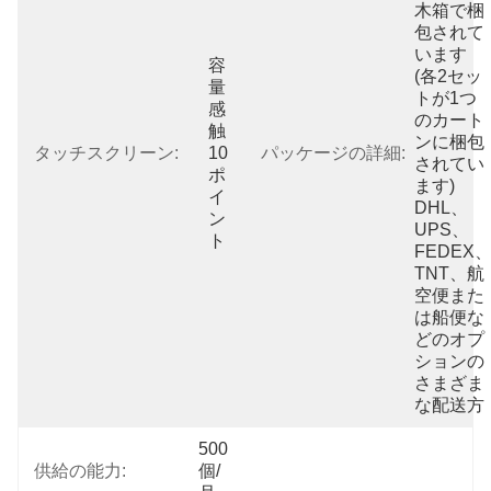
木箱で梱
包されて
います 
容
(各2セッ
量
トが1つ
感
のカート
触
ンに梱包
タッチスクリーン:
10
パッケージの詳細:
されてい
ポ
ます) 
イ
DHL、
ン
UPS、
ト
FEDEX
TNT、航
空便また
は船便な
どのオプ
ションの
さまざま
な配送方
500
供給の能力:
個/