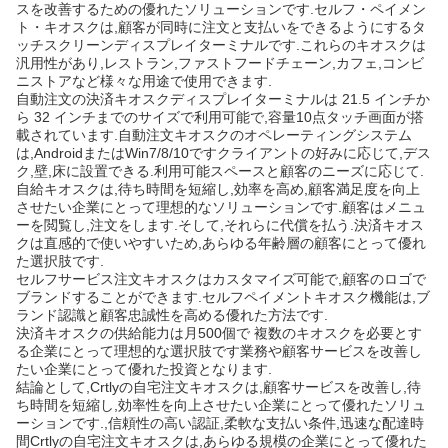
スを改善するための優れたソリューションです.セルフ・ペイメン
ト・キオスクは,顧客が同時に注文と支払いをできるようにするタ
ッチスクリーンディスプレイターミナルです.これらのキオスクは
汎用性があり,レストラン,ファストフードチェーン,カフェ,コンビ
ニストアなど様々な用途で使用できます.
自動注文の決済キオスクディスプレイターミナルは 21.5 インチか
ら 32 インチまでのサイズで利用可能で,容量10点タッチ画面が搭
載されています.自動注文キオスクのオペレーティングシステム
は,AndroidまたはWin7/8/10ですクライアントの好みに応じて,デス
ク,壁,床に設置できる.利用可能スペースと顧客のニーズに応じて.
自給キオスクは,待ち時間を短縮し,効率を高め,顧客満足度を向上
させたい企業にとって理想的なソリューションです.顧客はメニュ
ーを閲覧し,注文をします.そして,それらに代償を払う.決済キオス
クは直感的で使いやすいため,あらゆる年齢層の顧客にとって優れ
た選択肢です.
セルフサービス注文キオスクはカスタマイズ可能で,顧客のロゴで
ブランドすることができます.セルフペイメントキオスク機能は,ブ
ランド認識と顧客忠誠性を高める優れた方法です.
決済キオスクの供給能力は月500個で 複数のキオスクを必要とす
る企業にとって理想的な選択肢です業務や顧客サービスを改善し
たい企業にとって優れた投資となります.
結論として,Crtlyの自宅注文キオスクは,顧客サービスを改善し,待
ち時間を短縮し,効率性を向上させたい企業にとって優れたソリュ
ーションです.,信頼性の高い認証,柔軟な支払い条件,迅速な配達時
間Crtlyの自宅注文キオスクは,あらゆる規模の企業にとって優れた