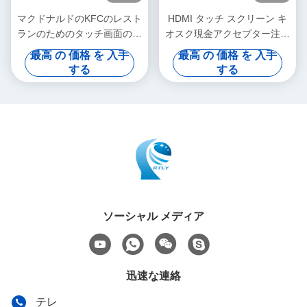
マクドナルドのKFCのレスト
HDMI タッチ スクリーン キ
ランのためのタッチ画面の自
オスク現金アクセプター注文
己の支払の自動注文のキオス
セルフ サービス支払機
最高 の 価格 を 入手
最高 の 価格 を 入手
ク
する
する
ソーシャル メディア
迅速な連絡
テレ