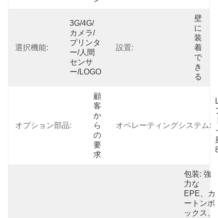
壁
3G/4G/
に
カメラ/
装
プリンタ
選択機能:
設置:
着
ー/人間
で
センサ
き
ー/LOGO
る
顧
客
か
オプション部品:
ら
オペレーティングシステム:
の
要
求
包装: 強
力な
EPE、カ
ートンボ
ックス、